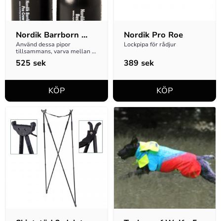
Nordik Barrborn 
Nordik Pro Roe
Crow 2-pack
Använd dessa pipor 
Lockpipa för rådjur
tillsammans, varva mellan 
dem för att skapa duon av 
525
sek
389
sek
läten!