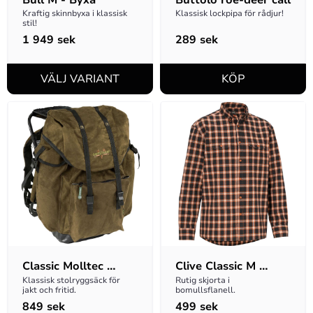
Kraftig skinnbyxa i klassisk 
Klassisk lockpipa för rådjur!
stil!
1 949
sek
289
sek
Classic Molltec 
Clive Classic M 
Ryggsäck
Skjorta
Klassisk stolryggsäck för 
Rutig skjorta i 
jakt och fritid.
bomullsflanell.
849
sek
499
sek