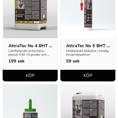
AttraTec No 4 BHT 
AttraTec No 5 BHT 
Fluid Vintertjära 3kg
310ml Patron
Lättflytande vintertjära - 
Dubbelkokt boktjära i smidig 
passar från +5 grader och 
forsprutepatron
kallare. Minimalt med spill!
199
sek
59
sek