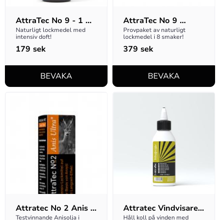
AttraTec No 9 - 1 
AttraTec No 9 
liter
Testset
Naturligt lockmedel med 
Provpaket av naturligt 
intensiv doft!
lockmedel i 8 smaker!
179
sek
379
sek
Attratec No 2 Anis 
Attratec Vindvisare 
Ultra
100ml
Testvinnande Anisolja i 
Håll koll på vinden med 