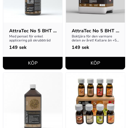
AttraTec No 5 BHT 
AttraTec No 5 BHT 
500ml penselburk
Pur 3kg
Med pensel för enkel 
Boktjära för den varmare 
applicering på skrubbträd
delen av året! Kallare än +5 
grader så rekommenderar vi 
149
sek
149
sek
Attratec No4