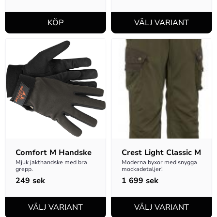
Comfort M Handske
Crest Light Classic M
Mjuk jakthandske med bra 
Moderna byxor med snygga 
grepp.
mockadetaljer!
249
sek
1 699
sek