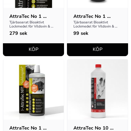
AttraTec No 1 
AttraTec No 1 
Suhlengold
Suhlengold v.2017 
Tjärbaserat Bioaktivt 
Tjärbaserat Bioaktivt 
Lockmedel för Vildsvin & 
Lockmedel för Vildsvin & 
250g
annat vilt!
Hjortvilt
279
sek
99
sek
AttraTec No 1 
AttraTec No 10 