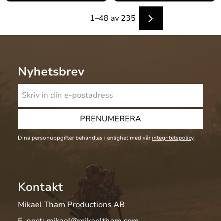
1–
48
av
235
Nyhetsbrev
PRENUMERERA
Dina personuppgifter behandlas i enlighet med vår
integritetspolicy
.
Kontakt
Mikael Tham Productions AB