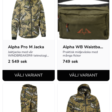
Alpha Pro M Jacka
Alpha WB Waistbag 
DESOLVE® Fire
Jaktjacka med vår 
Praktisk midjeväska med 
WINDBREAKER® teknologi. 
många fickor
Tyget är vind- och 
2 549
sek
749
sek
vattentätt, sömmarna är ej 
tejpade.