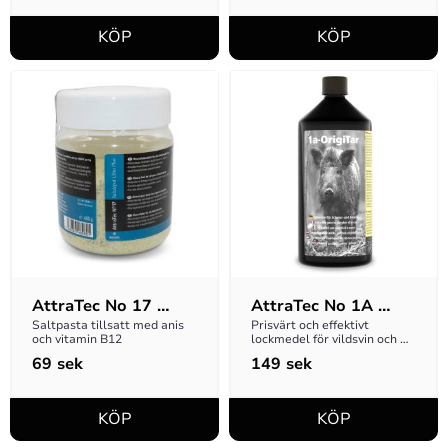
AttraTec No 17 
AttraTec No 1A 
Salzdepot Ultra 
OrigiTar
Saltpasta tillsatt med anis 
Prisvärt och effektivt 
och vitamin B12
lockmedel för vildsvin och 
Plus, 400g
annat vilt
69
sek
149
sek