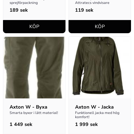
sprejförpackning
Attratecs vindvisare
189
sek
119
sek
Axton W - Byxa
Axton W - Jacka
Smarta byxor i lätt material!
Funktionell jacka med hög 
komfort!
1 449
sek
1 999
sek