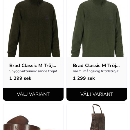
Brad Classic M Tröja 
Brad Classic M Tröja 
Full-zip - Brun
Full-zip - Grön
Snygg vattenavvisande tröja!
Varm, mångsidig fritidströja!
1 299
sek
1 299
sek