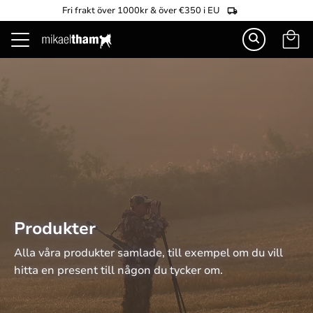
Fri frakt över 1000kr & över €350 i EU
Kundva
Meny
Produkter
Alla våra produkter samlade, till exempel om du vill 
hitta en present till någon du tycker om.