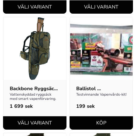
Backbone Ryggsäck 
Ballistol 
-  DESOLVE Veil
Vapenvårds-kit
Vattenskyddad ryggsäck 
Testvinnande Vapenvårds-kit!
med smart vapenförvaring.
1 699
sek
199
sek