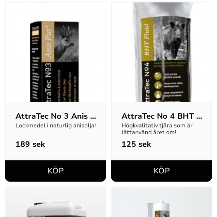
AttraTec No 3 Anis 
AttraTec No 4 BHT  
Pur
Fluid Vintertjära 1kg
Lockmedel i naturlig anisolja!
Högkvalitativ tjära som är 
lättanvänd året om!
189
sek
125
sek