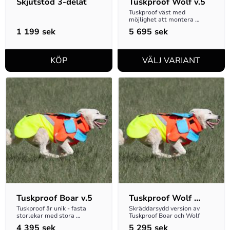
Skjutstöd 3-delat
Tuskproof Wolf v.5
Tuskproof väst med 
möjlighet att montera 
vargstål på ryggen, för att 
1 199
sek
5 695
sek
avvärja vargangrepp. Nu i 
storlekarna XXS till XXL
Tuskproof Boar v.5
Tuskproof Wolf 
Skräddarsydd XXS
Tuskproof är unik - fasta 
Skräddarsydd version av 
storlekar med stora 
Tuskproof Boar och Wolf
justeringsmöjligheter.
4 395
sek
5 295
sek