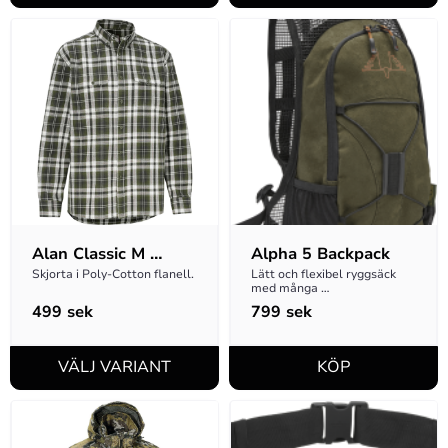
Alan Classic M 
Alpha 5 Backpack
Skjorta
Skjorta i Poly-Cotton flanell.
Lätt och flexibel ryggsäck 
med många 
användningsområden
499
sek
799
sek