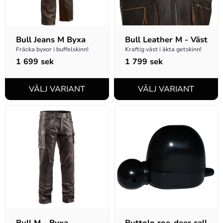
Bull Jeans M Byxa
Bull Leather M - Väst
Fräcka byxor i buffelskinn!
Kraftig väst i äkta getskinn!
1 699
sek
1 799
sek
Bull M - Byxa
Buttolo roe-deer call