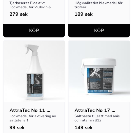
Suhlengold version 
Troféblekning
Tjärbaserat Bioaktivt 
Högkvalitativt blekmedel för 
Lockmedel för Vildsvin & 
trofeér
2017
Hjortvilt
279
sek
189
sek
AttraTec No 11 
AttraTec No 17 
Salzblitz
Saltpasta Anis Plus 
Lockmedel för aktivering av 
Saltpasta tillsatt med anis 
saltstenar!
och vitamin B12
2kg
99
sek
149
sek