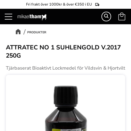
Fri frakt över 1000kr & över €350 i EU
Kundva
Meny
PRODUKTER
ATTRATEC NO 1 SUHLENGOLD V.2017
250G
Tjärbaserat Bioaktivt Lockmedel för Vildsvin & Hjortvilt