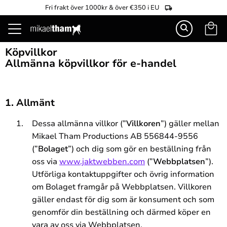
Fri frakt över 1000kr & över €350 i EU
Kundva
Meny
Köpvillkor
Allmänna köpvillkor för e-handel
1. Allmänt
Dessa allmänna villkor (”
Villkoren
”) gäller mellan
Mikael Tham Productions AB 556844-9556
(”
Bolaget
”) och dig som gör en beställning från
oss via
www.jaktwebben.com
(”
Webbplatsen
”).
Utförliga kontaktuppgifter och övrig information
om Bolaget framgår på Webbplatsen. Villkoren
gäller endast för dig som är konsument och som
genomför din beställning och därmed köper en
vara av oss via Webbplatsen.