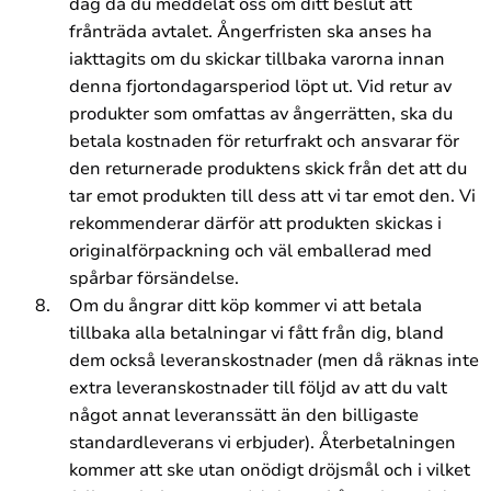
dag då du meddelat oss om ditt beslut att
frånträda avtalet. Ångerfristen ska anses ha
iakttagits om du skickar tillbaka varorna innan
denna fjortondagarsperiod löpt ut. Vid retur av
produkter som omfattas av ångerrätten, ska du
betala kostnaden för returfrakt och ansvarar för
den returnerade produktens skick från det att du
tar emot produkten till dess att vi tar emot den. Vi
rekommenderar därför att produkten skickas i
originalförpackning och väl emballerad med
spårbar försändelse.
Om du ångrar ditt köp kommer vi att betala
tillbaka alla betalningar vi fått från dig, bland
dem också leveranskostnader (men då räknas inte
extra leveranskostnader till följd av att du valt
något annat leveranssätt än den billigaste
standardleverans vi erbjuder). Återbetalningen
kommer att ske utan onödigt dröjsmål och i vilket