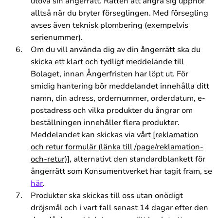
utöva sin ångerrätt. Rätten att ångra sig upphör
alltså när du bryter förseglingen. Med försegling
avses även teknisk plombering (exempelvis
serienummer).
Om du vill använda dig av din ångerrätt ska du
skicka ett klart och tydligt meddelande till
Bolaget, innan Ångerfristen har löpt ut. För
smidig hantering bör meddelandet innehålla ditt
namn, din adress, ordernummer, orderdatum, e-
postadress och vilka produkter du ångrar om
beställningen innehåller flera produkter.
Meddelandet kan skickas via vårt [
reklamation
och retur formulär (länka till /page/reklamation-
och-retur)
], alternativt den standardblankett för
ångerrätt som Konsumentverket har tagit fram, se
här
.
Produkter ska skickas till oss utan onödigt
dröjsmål och i vart fall senast 14 dagar efter den