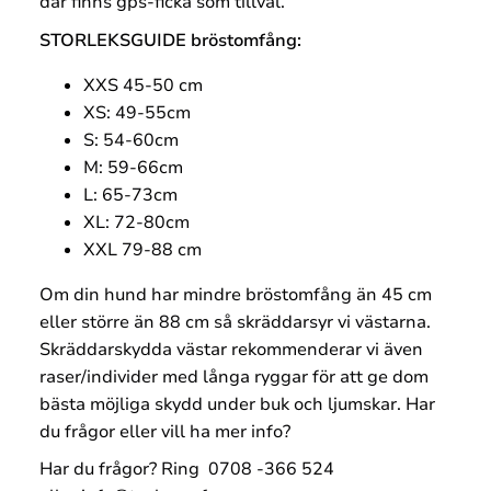
där finns gps-ficka som tillval.
STORLEKSGUIDE bröstomfång:
XXS 45-50 cm
XS: 49-55cm
S: 54-60cm
M: 59-66cm
L: 65-73cm
XL: 72-80cm
XXL 79-88 cm
Om din hund har mindre bröstomfång än 45 cm
eller större än 88 cm så skräddarsyr vi västarna.
Skräddarskydda västar rekommenderar vi även
raser/individer med långa ryggar för att ge dom
bästa möjliga skydd under buk och ljumskar. Har
du frågor eller vill ha mer info?
Har du frågor? Ring 0708 -366 524