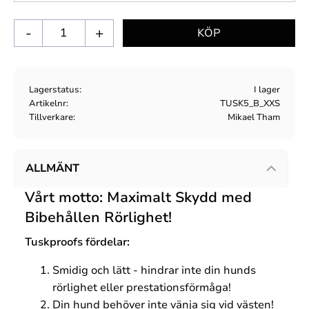
-
+
Lagerstatus
I lager
Artikelnr
TUSK5_B_XXS
Tillverkare
Mikael Tham
ALLMÄNT
Vårt motto: Maximalt Skydd med
Bibehållen Rörlighet!
Tuskproofs fördelar:
Smidig och lätt - hindrar inte din hunds
rörlighet eller prestationsförmåga!
Din hund behöver inte vänja sig vid västen!