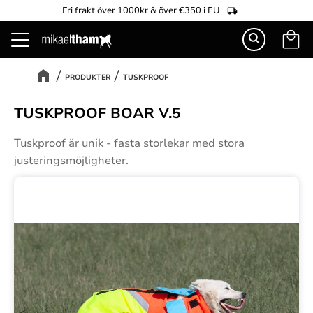
Fri frakt över 1000kr & över €350 i EU
Kundva
Meny
PRODUKTER
TUSKPROOF
TUSKPROOF BOAR V.5
Tuskproof är unik - fasta storlekar med stora
justeringsmöjligheter.