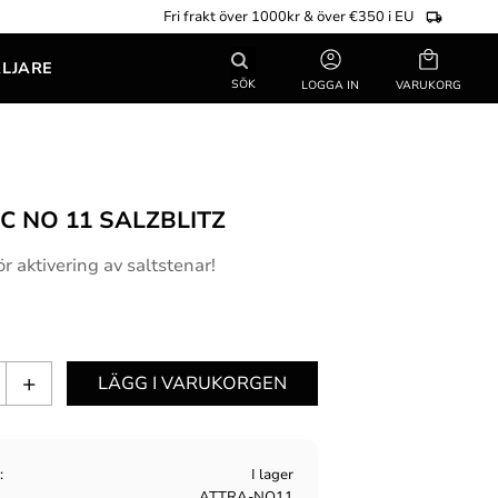
Fri frakt över 1000kr & över €350 i EU
Kundvagn
ÄLJARE
SÖK
LOGGA IN
C NO 11 SALZBLITZ
r aktivering av saltstenar!
+
s
I lager
ATTRA-NO11