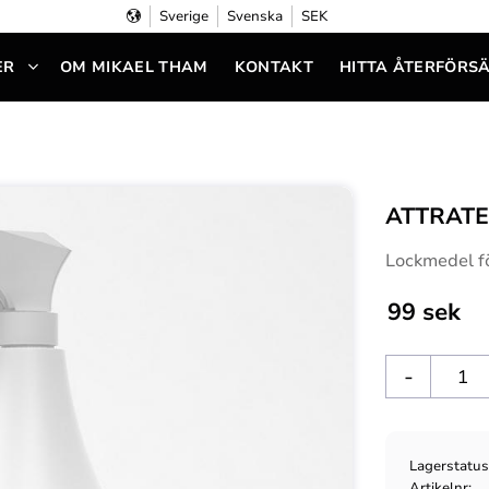
Sverige
Svenska
SEK
ER
OM MIKAEL THAM
KONTAKT
HITTA ÅTERFÖRS
ATTRATE
Lockmedel fö
99
sek
-
Lagerstatu
Artikelnr