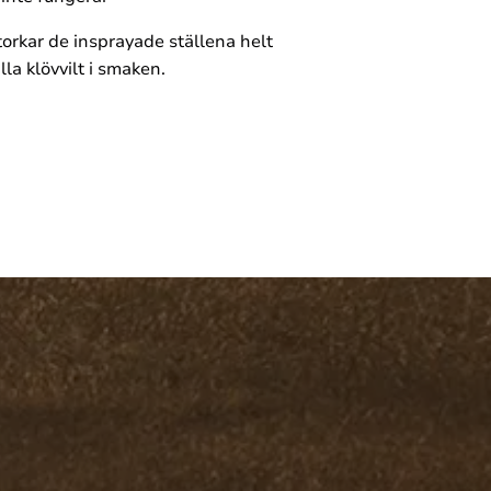
orkar de insprayade ställena helt
lla klövvilt i smaken.