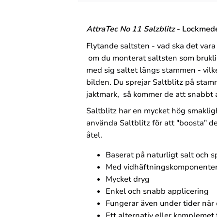
AttraTec No 11 Salzblitz
- Lockmedel
Flytande saltsten - vad ska det vara 
om du monterat saltsten som brukligt
med sig saltet längs stammen - vilket 
bilden. Du sprejar Saltblitz på sta
jaktmark, så kommer de att snabbt a
Saltblitz har en mycket hög smakligh
använda Saltblitz för att "boosta" d
åtel.
Baserat på naturligt salt och
Med vidhäftningskomponenter 
Mycket dryg
Enkel och snabb applicering
Fungerar även under tider när 
Ett alternativ eller komplemet t