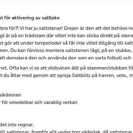
 för aktivering av saltleke
bra för?! Vi har ju saltstenar! Grejen är den att det behövs r
 är på en trädstam där viltet inte kan slicka direkt på sten
gör att under torrperioder så får inte viltet tillgång till salt
mmen. Du kan förvisso montera saltstenen lågt, på en stubbe,
tt demolera den och använda den som en sorts fotboll och s
et. Ofta kan vi se att vildsvinen ätit på stammen/stubben f
et du åtlar med genom att spreja Saltblitz på havren, vete,, 
 spårämnen
för omedelbar och varaktig verkan
det inte regnar.
ill saltstenar, framför allt under torr väderlek, då saltstenar