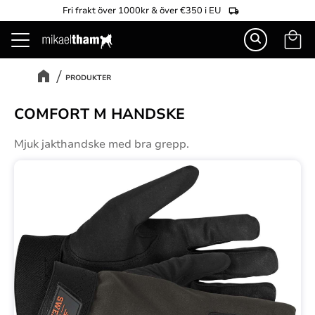
Fri frakt över 1000kr & över €350 i EU
Kundva
Meny
PRODUKTER
COMFORT M HANDSKE
Mjuk jakthandske med bra grepp.