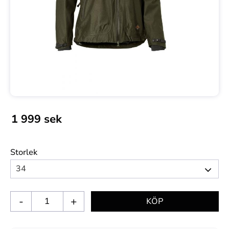
1 999
sek
Storlek
-
+