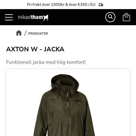
Fri frakt över 1000kr & över €350 i EU
Kundva
Meny
PRODUKTER
AXTON W - JACKA
Funktionell jacka med hög komfort!