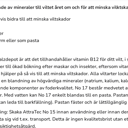
de av mineraler till viltet året om och för att minska vilktsk
is bidra till att minska viltskador
er
rm eller som pasta
depot är att det tillhandahåller vitamin B12 för ditt vilt, i 
 leder till ökad bökning efter maskar och insekter, eftersom vi
jälper på så vis till att minska viltskador. Alla viltarter l
r en blandning av högvärdiga mineraler (natrium, kalium, k
ande komponenter av foderkvalitet. No 17 består medvetet a
er. Med vatten kan No 17 enkelt blandas till en pasta. Pasta
n leda till barkfällning). Pastan fäster och är lättillgänglig f
ing: Skaka AttraTec No 15 innan användning eller innan de
kta sig vid t.ex. transport. Detta är ingen kvalitetsbrist utan
rsiktighetsåtgärd.