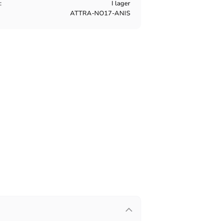
s
I lager
ATTRA-NO17-ANIS