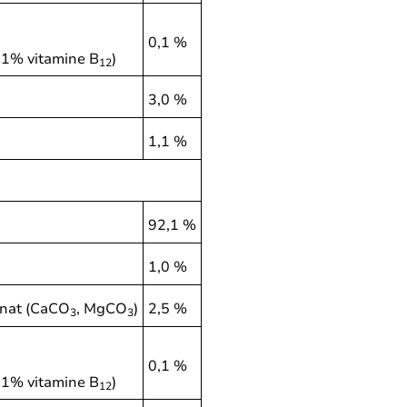
0,1 %
, 1% vitamine B
)
12
3,0 %
1,1 %
92,1 %
1,0 %
onat (CaCO
, MgCO
)
2,5 %
3
3
0,1 %
, 1% vitamine B
)
12