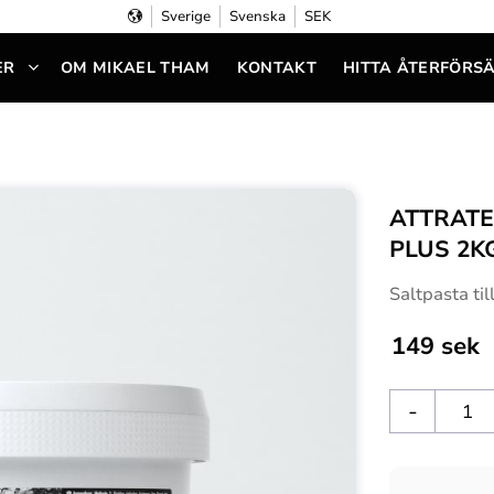
Sverige
Svenska
SEK
ER
OM MIKAEL THAM
KONTAKT
HITTA ÅTERFÖRS
ATTRATE
PLUS 2K
Saltpasta ti
149
sek
-