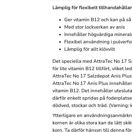
Lämplig för flexibelt tillhandahållan
Ger vitamin B12 och kan på så v
Med stor lockverkan av anis
Innehåller högvärdiga mineral
Flexibel användning i pulverfo
Lämplig för allt klövvilt
Det speciella med AttraTec No 17 Salz
för lite vitamin B12 tillfört, vilket
AttraTec No 17 Salzdepot Anis Plus h
AttraTec No 17 Anis Plus innehålle
vitamin B12. Det innehåller uteslut
därför enkelt spridas på foderplats
dödved, stockar och träd. (Varning: ka
Ytterligare en användningsanmärkn
kornen är olika stora kan de lätt ski
korn. Ta därför hänsyn till denna fö