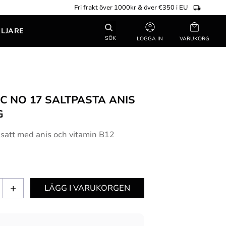
Fri frakt över 1000kr & över €350 i EU
Kundvagn
ÄLJARE
SÖK
LOGGA IN
C NO 17 SALTPASTA ANIS
G
llsatt med anis och vitamin B12
+