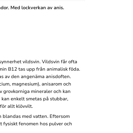
ador.
Med lockverkan av anis.
synnerhet vildsvin. Vildsvin får ofta
tamin B12 tas upp från animalisk föda.
ockas av den angenäma anisdoften.
alcium, magnesium), anisarom och
v grovkorniga mineraler och kan
n kan enkelt smetas på stubbar,
ör allt klövvilt.
n blandas med vatten. Eftersom
 ett fysiskt fenomen hos pulver och