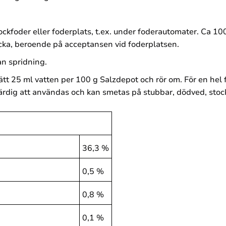
lockfoder eller foderplats, t.ex. under foderautomater. Ca 10
cka, beroende på acceptansen vid foderplatsen.
n spridning.
sätt 25 ml vatten per 100 g Salzdepot och rör om. För en he
färdig att användas och kan smetas på stubbar, dödved, stocka
36,3 %
0,5 %
0,8 %
0,1 %