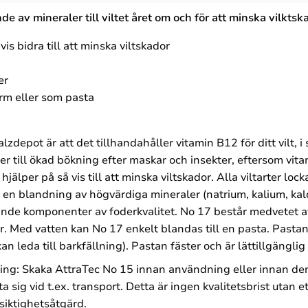
de av mineraler till viltet året om och för att minska vilktsk
is bidra till att minska viltskador
er
rm eller som pasta
depot är att det tillhandahåller vitamin B12 för ditt vilt, i 
 leder till ökad bökning efter maskar och insekter, eftersom vi
jälper på så vis till att minska viltskador. Alla viltarter l
r en blandning av högvärdiga mineraler (natrium, kalium, k
ande komponenter av foderkvalitet. No 17 består medvetet a
er. Med vatten kan No 17 enkelt blandas till en pasta. Pasta
n leda till barkfällning). Pastan fäster och är lättillgänglig f
ing: Skaka AttraTec No 15 innan användning eller innan de
kta sig vid t.ex. transport. Detta är ingen kvalitetsbrist utan
rsiktighetsåtgärd.