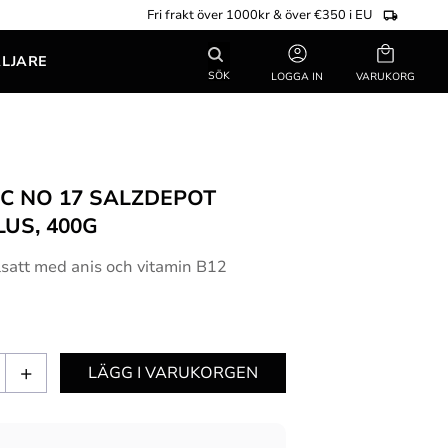
Fri frakt över 1000kr & över €350 i EU
Kundvagn
ÄLJARE
SÖK
LOGGA IN
C NO 17 SALZDEPOT
LUS, 400G
llsatt med anis och vitamin B12
+