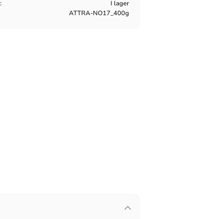
s
I lager
ATTRA-NO17_400g