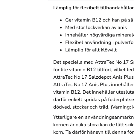
Lämplig för flexibelt tillhandahållan
Ger vitamin B12 och kan på så v
Med stor lockverkan av anis
Innehåller högvärdiga mineral
Flexibel användning i pulverfo
Lämplig för allt klövvilt
Det speciella med AttraTec No 17 Salz
för lite vitamin B12 tillfört, vilket
AttraTec No 17 Salzdepot Anis Plus h
AttraTec No 17 Anis Plus innehålle
vitamin B12. Det innehåller uteslut
därför enkelt spridas på foderplats
dödved, stockar och träd. (Varning: ka
Ytterligare en användningsanmärkn
kornen är olika stora kan de lätt ski
korn. Ta därför hänsyn till denna fö