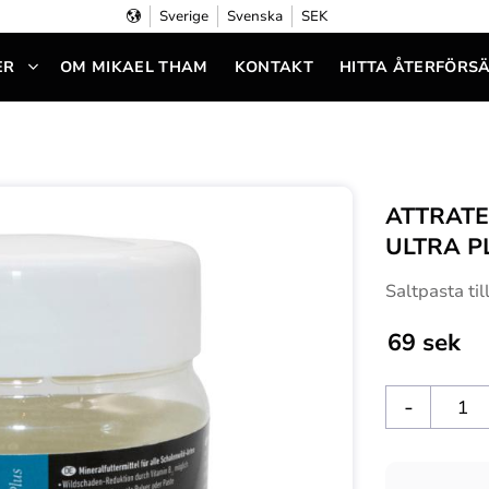
Sverige
Svenska
SEK
ER
OM MIKAEL THAM
KONTAKT
HITTA ÅTERFÖRS
ATTRATE
ULTRA P
Saltpasta ti
69
sek
-