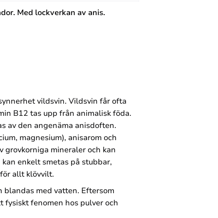
ador.
Med lockverkan av anis.
synnerhet vildsvin. Vildsvin får ofta
tamin B12 tas upp från animalisk föda.
ockas av den angenäma anisdoften.
alcium, magnesium), anisarom och
v grovkorniga mineraler och kan
n kan enkelt smetas på stubbar,
ör allt klövvilt.
n blandas med vatten. Eftersom
 ett fysiskt fenomen hos pulver och