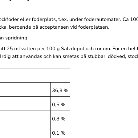
lockfoder eller foderplats, t.ex. under foderautomater. Ca 10
cka, beroende på acceptansen vid foderplatsen.
n spridning.
sätt 25 ml vatten per 100 g Salzdepot och rör om. För en he
färdig att användas och kan smetas på stubbar, dödved, stocka
36,3 %
0,5 %
0,8 %
0,1 %