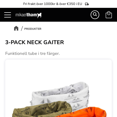
Fri frakt över 1000kr & över €350 i EU
Kundva
Meny
PRODUKTER
3-PACK NECK GAITER
Funktionell tube i tre färger.