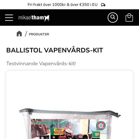
Fri frakt över 1000kr & över €350 i EU
Kundva
Meny
PRODUKTER
BALLISTOL VAPENVÅRDS-KIT
Testvinnande Vapenvårds-kit!