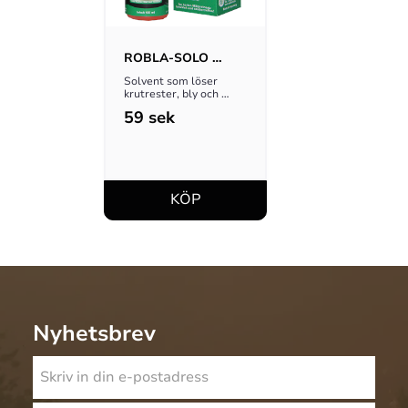
ROBLA-SOLO 
SOLVENT, 65ML
Solvent som löser 
krutrester, bly och 
koppar. Testvinnare
59
sek
Nyhetsbrev