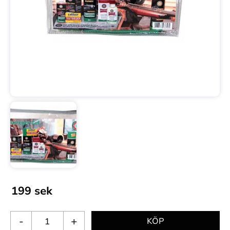
199
sek
-
+