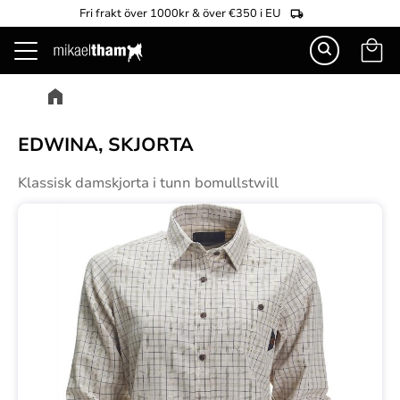
Fri frakt över 1000kr & över €350 i EU
Kundva
Meny
EDWINA, SKJORTA
Klassisk damskjorta i tunn bomullstwill