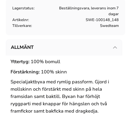
Lagerstatus
Beställningsvara, leverans inom 7
dagar
Artikelnr
SWE-100148_148
Tillverkare
Swedteam
ALLMÄNT
Yttertyg:
100% bomull
Förstärkning:
100% skinn
Specialjaktbyxa med rymlig passform. Gjord i
mollskinn och förstärkt med skinn på hela
framsidan samt baktill. Byxan har förhöjt
ryggparti med knappar för hängslen och två
framfickor samt bakficka med dragkedja.