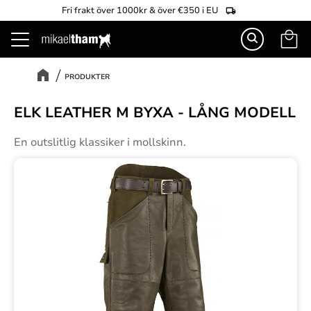
Fri frakt över 1000kr & över €350 i EU
Kundva
Meny
PRODUKTER
ELK LEATHER M BYXA - LÅNG MODELL
En outslitlig klassiker i mollskinn.