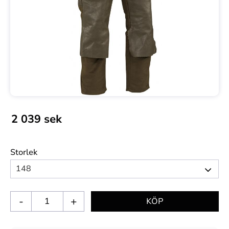
2 039
sek
Storlek
-
+