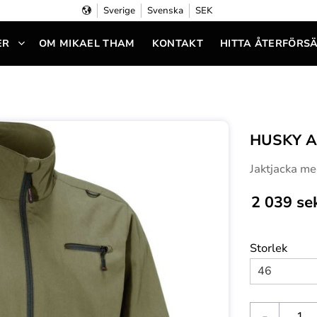
Sverige
Svenska
SEK
ER
OM MIKAEL THAM
KONTAKT
HITTA ÅTERFÖRS
HUSKY A
Jaktjacka m
2 039
se
Storlek
-