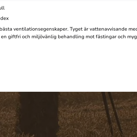
ll
ndex
 bästa ventilationsegenskaper. Tyget är vattenavvisande me
r en giftfri och miljövänlig behandling mot fästingar och m