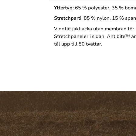
Yttertyg:
65 % polyester, 35 % bomu
Stretchparti:
85 % nylon, 15 % spa
Vindtät jaktjacka utan membran för
Stretchpaneler i sidan. Antibite™ ä
tål upp till 80 tvättar.