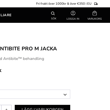
Fri frakt över 1000kr & över €350 i EU
Kundvagn
ÄLJARE
SÖK
LOGGA IN
NTIBITE PRO M JACKA
ed Antibite™ behandling
k
+