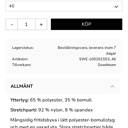
-
+
Lagerstatus
Beställningsvara, leverans inom 7
dagar
Artikelnr
SWE-100201553_46
Tillverkare
Swedteam
ALLMÄNT
Yttertyg:
65 % polyester, 35 % bomull
Stretchparti:
92 % nylon, 8 % spandex
Mångsidig fritidsbyxa i lätt polyester-bomullstyg
och med en vaxad yta. Stora stretchpartier både