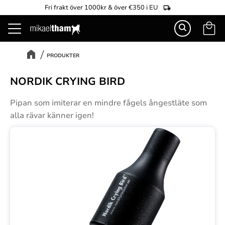
Fri frakt över 1000kr & över €350 i EU
Kundva
Meny
PRODUKTER
NORDIK CRYING BIRD
Pipan som imiterar en mindre fågels ångestläte som
alla rävar känner igen!