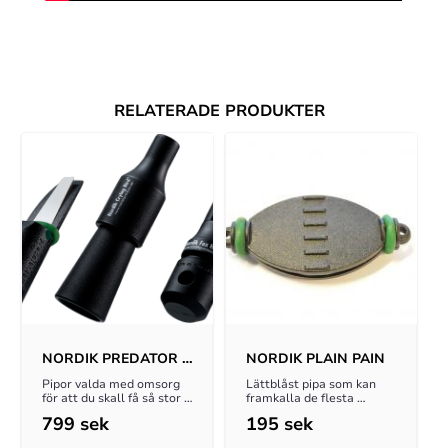
RELATERADE PRODUKTER
NORDIK PREDATOR 
NORDIK PLAIN PAIN
3-PACK
Pipor valda med omsorg 
Lättblåst pipa som kan 
för att du skall få så stor 
framkalla de flesta 
framgång som möjligt 
generella ångestlätena!
799
sek
195
sek
med ditt rävlock!