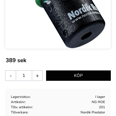
389
sek
-
+
Lagerstatus
I lager
Artikelnr
NG-ROE
Tillv. artikelnr
201
Tillverkare
Nordik Predator