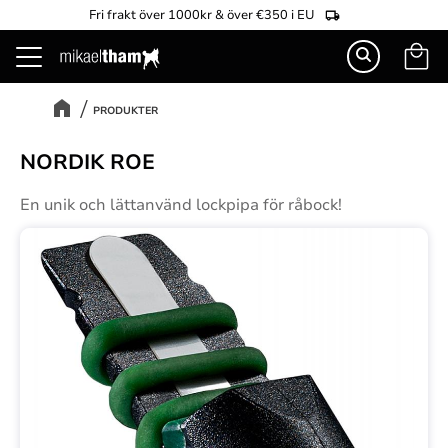
Fri frakt över 1000kr & över €350 i EU
Kundva
Meny
PRODUKTER
NORDIK ROE
En unik och lättanvänd lockpipa för råbock!