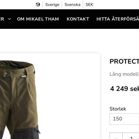
Sverige
Svenska
SEK
ER
OM MIKAEL THAM
KONTAKT
HITTA ÅTERFÖRS
PROTECT
Lång modell 
4 249
se
Storlek
-