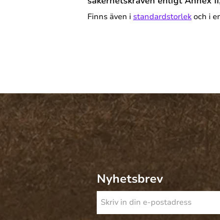
säkerhetskraven enligt Annex II
Finns även i
standardstorlek
och i e
Nyhetsbrev