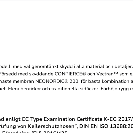
odell, med väl genomtänkt skydd i alla material och detaljer.
ng. Försedd med skyddande CONPIERCE® och Vectran™ som ex
 finaste membran NEONORDIC® 200, för bästa kombination a
ghet. Flera benfickor och traditionella sidfickor. Förhöjd ry
rad enligt EC Type Examination Certificate K-EG 2017
Prüfung von Keilerschutzhosen”, DIN EN ISO 13688:201