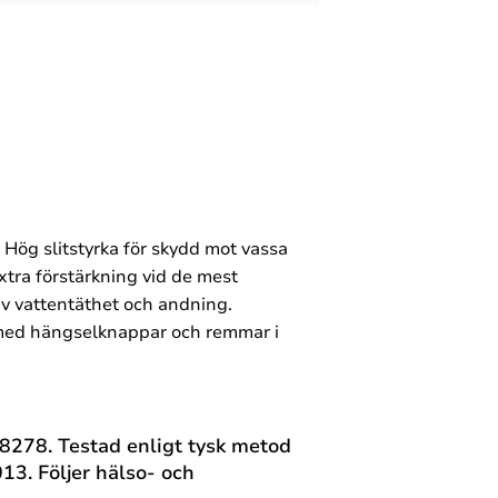
 Hög slitstyrka för skydd mot vassa
tra förstärkning vid de mest
v vattentäthet och andning.
gg med hängselknappar och remmar i
/8278. Testad enligt tysk metod
3. Följer hälso- och