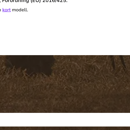
, Förordning (EU) 2016/425.
n
kort
modell.