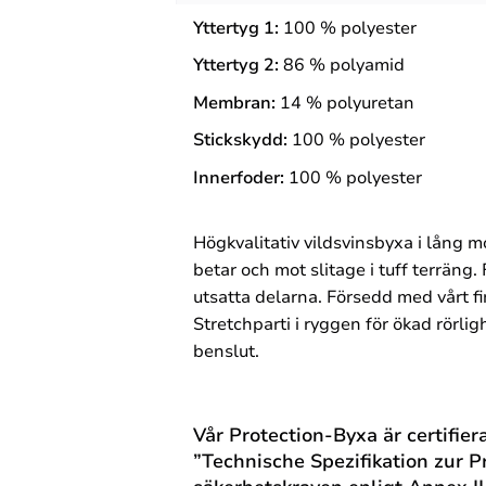
Yttertyg 1:
100 %
polyester
Yttertyg 2:
86 %
polyamid
Membran:
14 %
polyuretan
Stickskydd:
100 %
polyester
Innerfoder:
100 %
polyester
Högkvalitativ vildsvinsbyxa i lång m
betar och mot slitage i tuff terrä
utsatta delarna. Försedd med vårt
Stretchparti i ryggen för ökad rörli
benslut.
Vår Protection-Byxa är certifie
”Technische Spezifikation zur 