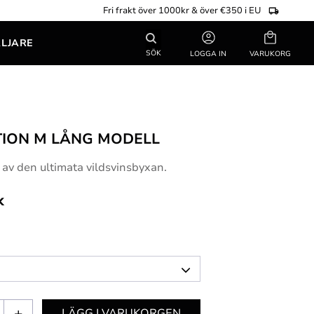
Fri frakt över 1000kr & över €350 i EU
Kundvagn
ÄLJARE
SÖK
LOGGA IN
ION M LÅNG MODELL
av den ultimata vildsvinsbyxan.
k
+