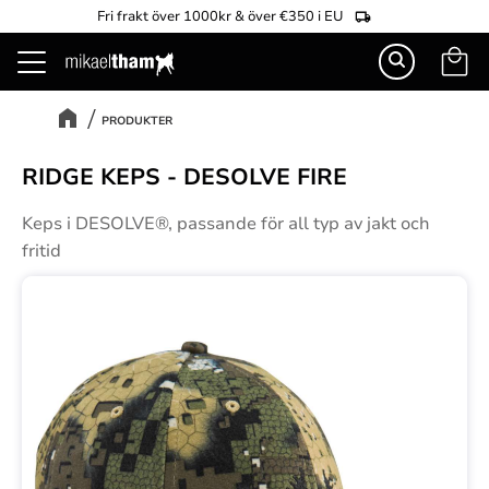
Fri frakt över 1000kr & över €350 i EU
Kundva
Meny
PRODUKTER
RIDGE KEPS - DESOLVE FIRE
Keps i DESOLVE®, passande för all typ av jakt och
fritid