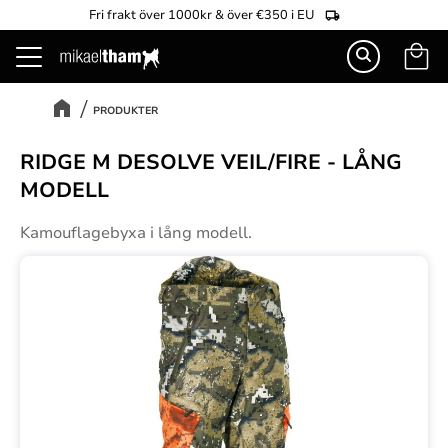
Fri frakt över 1000kr & över €350 i EU
Kundva
Meny
PRODUKTER
RIDGE M DESOLVE VEIL/FIRE - LÅNG
MODELL
Kamouflagebyxa i lång modell.