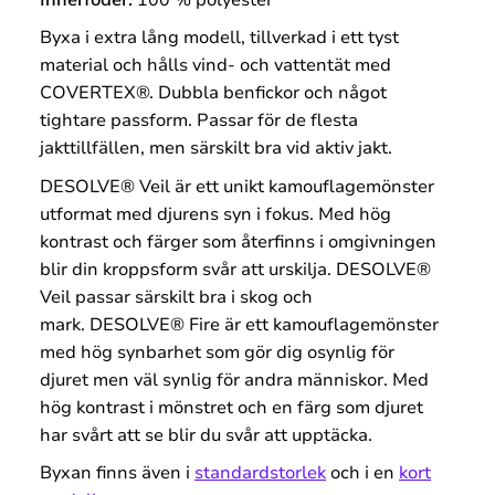
Byxa i extra lång modell, tillverkad i ett tyst
material och hålls vind- och vattentät med
COVERTEX®. Dubbla benfickor och något
tightare passform. Passar för de flesta
jakttillfällen, men särskilt bra vid aktiv jakt.
DESOLVE® Veil är ett u
nikt kamouflagemönster
utformat med djurens syn i fokus. Med hög
kontrast och färger som återfinns i omgivningen
blir din kroppsform svår att urskilja. DESOLVE®
Veil passar särskilt bra i skog och
mark.
DESOLVE® Fire är ett kamouflagemönster
med hög synbarhet som gör dig osynlig för
djuret men väl synlig för andra människor. Med
hög kontrast i mönstret och en färg som djuret
har svårt att se blir du svår att upptäcka.
Byxan finns även i
standardstorlek
och i en
kort