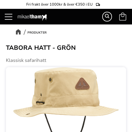
Fri frakt över 1000kr & över €350 i EU
Kundva
Meny
PRODUKTER
TABORA HATT - GRÖN
Klassisk safarihatt