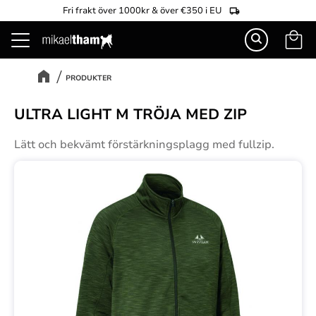
Fri frakt över 1000kr & över €350 i EU
Kundva
Meny
PRODUKTER
ULTRA LIGHT M TRÖJA MED ZIP
Lätt och bekvämt förstärkningsplagg med fullzip.