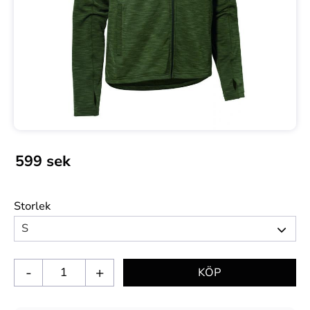
599
sek
Storlek
-
+