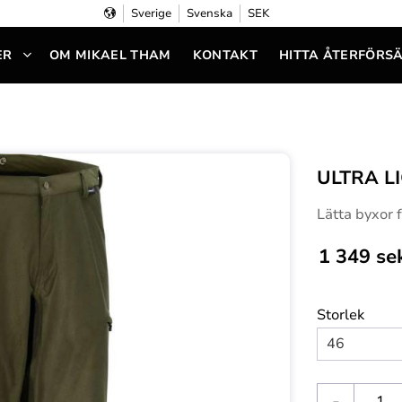
Sverige
Svenska
SEK
ER
OM MIKAEL THAM
KONTAKT
HITTA ÅTERFÖRS
ULTRA L
Lätta byxor f
1 349
se
Storlek
-