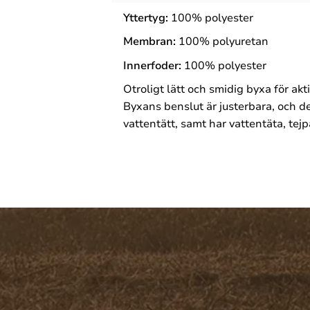
Yttertyg:
100% polyester
Membran:
100% polyuretan
Innerfoder:
100% polyester
Otroligt lätt och smidig byxa för akt
Byxans benslut är justerbara, och 
vattentätt, samt har vattentäta, te