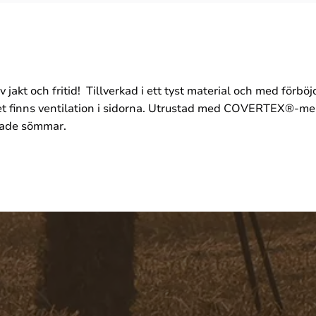
iv jakt och fritid! Tillverkad i ett tyst material och med förb
det finns ventilation i sidorna. Utrustad med COVERTEX®-m
jpade sömmar.