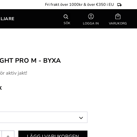
Fri frakt över 1000kr & över €350 i EU
Kundvagn
ÄLJARE
SÖK
LOGGA IN
IGHT PRO M - BYXA
ör aktiv jakt!
k
+