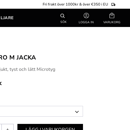
Fri frakt över 1000kr & över €350 i EU
Kundvagn
ÄLJARE
SÖK
LOGGA IN
RO M JACKA
jukt, tyst och lätt Microtyg
k
+