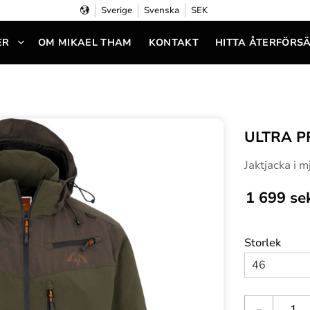
Sverige
Svenska
SEK
ER
OM MIKAEL THAM
KONTAKT
HITTA ÅTERFÖRS
ULTRA P
Jaktjacka i m
1 699
se
Storlek
-