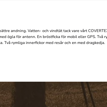
ör bättre andning. Vatten- och vindtät tack vare vårt COVE
ed ögla för antenn. En bröstficka för mobil eller GPS. Två ry
a. Två rymliga innerfickor med resår och en med dragkedja.