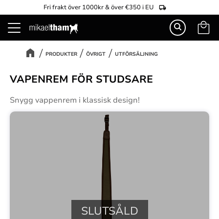
Fri frakt över 1000kr & över €350 i EU
Kundva
Meny
PRODUKTER
ÖVRIGT
UTFÖRSÄLJNING
VAPENREM FÖR STUDSARE
Snygg vappenrem i klassisk design!
SLUTSÅLD