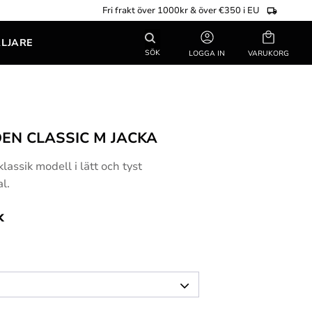
Fri frakt över 1000kr & över €350 i EU
Kundvagn
ÄLJARE
SÖK
LOGGA IN
DEN CLASSIC M JACKA
klassik modell i lätt och tyst
l.
k