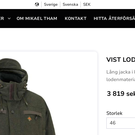
Sverige
Svenska
SEK
ER
OM MIKAEL THAM
KONTAKT
HITTA ÅTERFÖRS
VIST LO
Lång jacka i 
lodenmateria
3 819
se
Storlek