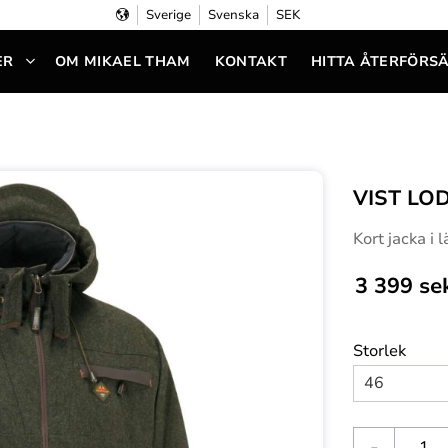
Sverige
Svenska
SEK
ER
OM MIKAEL THAM
KONTAKT
HITTA ÅTERFÖRS
VIST LO
Kort jacka i 
3 399
se
Storlek
-