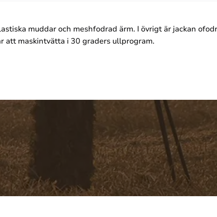
lastiska muddar och meshfodrad ärm. I övrigt är jackan ofodr
r att maskintvätta i 30 graders ullprogram.