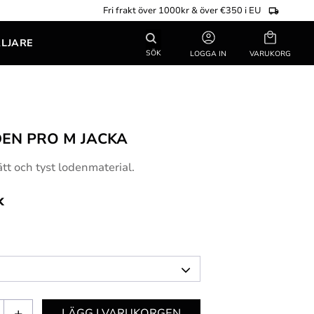
Fri frakt över 1000kr & över €350 i EU
Kundvagn
ÄLJARE
SÖK
LOGGA IN
DEN PRO M JACKA
lätt och tyst lodenmaterial.
k
+