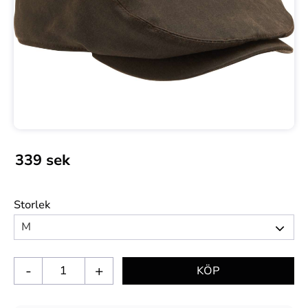
339
sek
Storlek
-
+