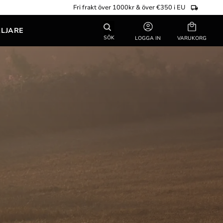
Fri frakt över 1000kr & över €350 i EU
Kundvagn
ÄLJARE
SÖK
LOGGA IN