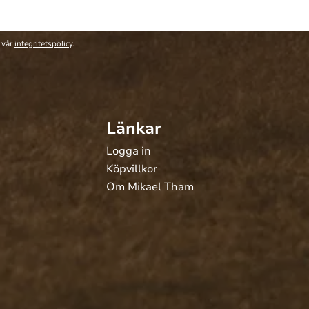
 vår
integritetspolicy
.
Länkar
Logga in
Köpvillkor
Om Mikael Tham