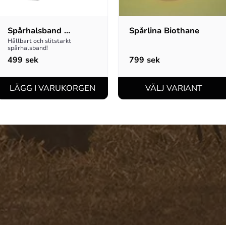
Spårhalsband 
Spårlina Biothane
Biothane
Hållbart och slitstarkt 
spårhalsband!
499
sek
799
sek