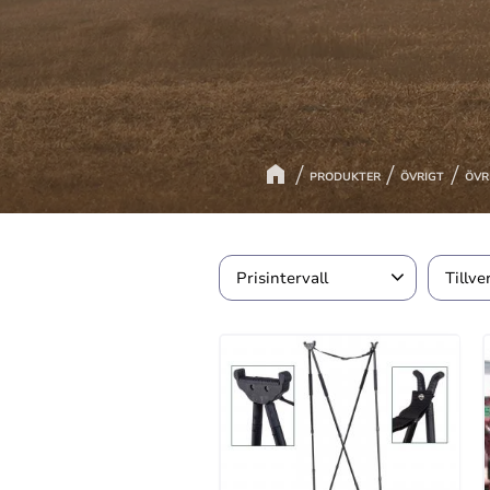
PRODUKTER
ÖVRIGT
ÖVR
Prisintervall
Tillve
49
1 199
AKA