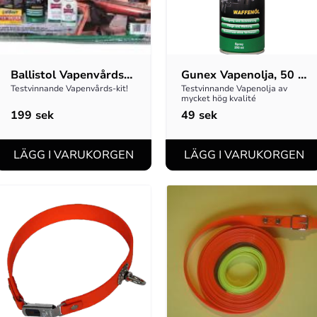
Ballistol Vapenvårds-
Gunex Vapenolja, 50 
kit
ml
Testvinnande Vapenvårds-kit!
Testvinnande Vapenolja av 
mycket hög kvalité
199
sek
49
sek