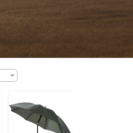
1
)
1
)
1
)