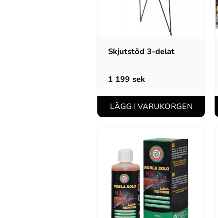
Skjutstöd 3-delat
1 199
sek