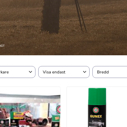
IGT
rkare
Visa endast
Bredd
5
7
H
Finns i lager
16mm (10m lång
19mm (12m lång
25mm (12m lång