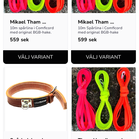
Mikael Tham 
Mikael Tham 
Spårlina 16mm
Spårlina 19mm
10m spårlina i Comficord 
10m Spårlina i Comficord 
med original BGB-hake.
med original BGB-hake
559
sek
599
sek