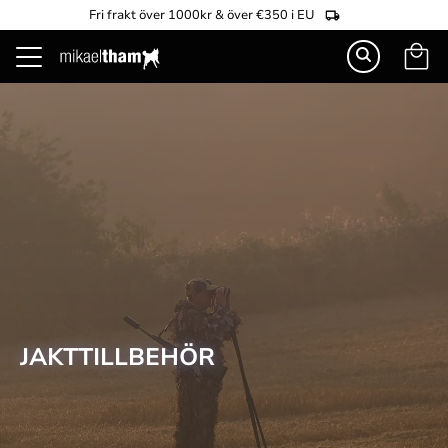
Fri frakt över 1000kr & över €350 i EU
Kundva
Meny
JAKTTILLBEHÖR