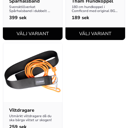
Spårhalsband
Tham Hundkoppel
Svensktillverkat 
180 cm hundkoppel i 
Spårhalsband i dubbelt 
Comficord med original BGB-
råhudsläder -  hög kvalité 
hake
399
sek
189
sek
till rätt pris!
Viltdragare
Utmärkt viltdragare då du 
ska bärga viltet ur skogen!
259
sek