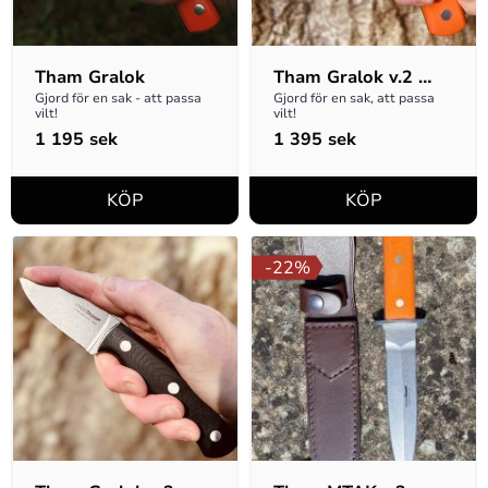
Tham Gralok
Tham Gralok v.2 
Orange
Gjord för en sak - att passa 
Gjord för en sak, att passa 
vilt!
vilt!
1 195
sek
1 395
sek
22
%