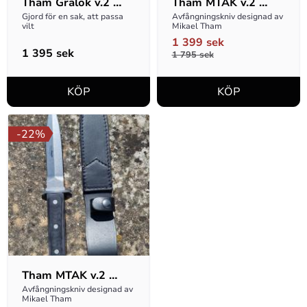
Tham Gralok v.2 
Tham MTAK v.2 
Svart
Orange
Gjord för en sak, att passa 
Avfångningskniv designad av 
vilt
Mikael Tham
1 399
sek
1 395
sek
1 795
sek
22
%
Tham MTAK v.2 
Svart
Avfångningskniv designad av 
Mikael Tham