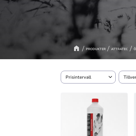
PRODUKTER
ATTRATEC
Ö
Prisintervall
Tillve
119
189
Attra