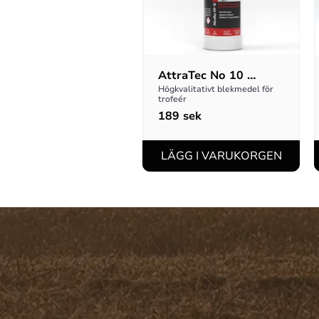
AttraTec No 10 
Troféblekning
Högkvalitativt blekmedel för 
trofeér
189
sek