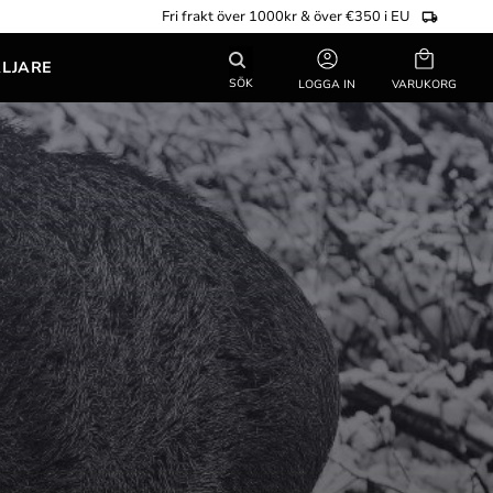
Fri frakt över 1000kr & över €350 i EU
Kundvagn
ÄLJARE
SÖK
LOGGA IN