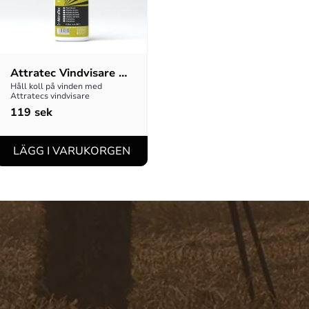
Attratec Vindvisare 
100ml
Håll koll på vinden med 
Attratecs vindvisare
119
sek