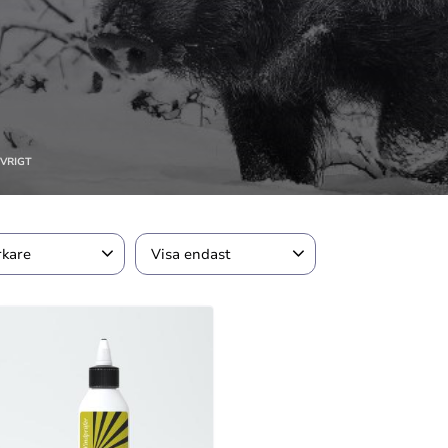
VRIGT
rkare
Visa endast
2
2
Tec
Finns i lager