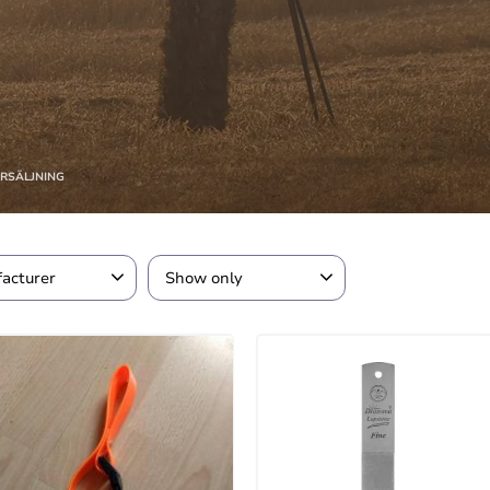
RSÄLJNING
acturer
Show only
2
8
H
In stock
va Lapstone AB
2
nd
3
team