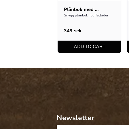
Plånbok med 
vildsvinsmotiv
Snygg plånbok i buffelläder
349
sek
Newsletter