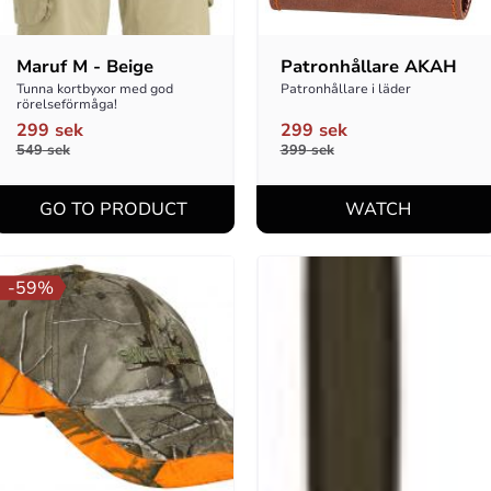
Maruf M - Beige
Patronhållare AKAH
Tunna kortbyxor med god 
Patronhållare i läder
rörelseförmåga!
299
sek
299
sek
549
sek
399
sek
59
%