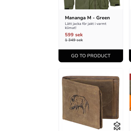
Mananga M - Green
Lätt jacka för jakt i varmt 
klimat!
599
sek
1 349
sek