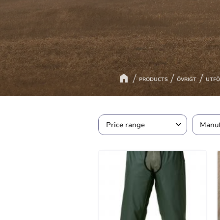
PRODUCTS
ÖVRIGT
UTFÖ
Price range
Manuf
79
1 349
AKA
Diano
1
Seela
Swed