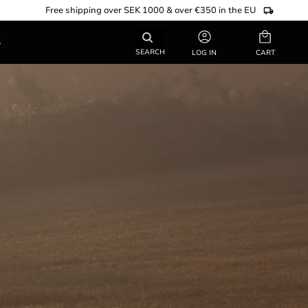
Free shipping over SEK 1000 & over €350 in the EU
Basket
S
SEARCH
LOG IN