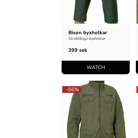
Bison byxholkar
Stryktåliga byxholkar
399
sek
56
%