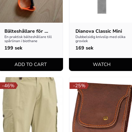
Bälteshållare för 
Dianova Classic Mini
spårlina
En praktisk bälteshållare till 
Dubbelsidig knivslip med olika 
spårlinan i biothane
grovlek
199
sek
169
sek
46
%
25
%