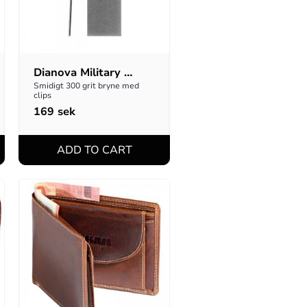
Dianova Military 
Badge
Smidigt 300 grit bryne med 
clips
169
sek