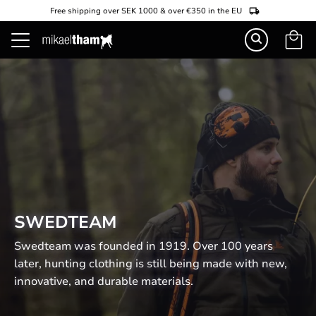
Free shipping over SEK 1000 & over €350 in the EU
Basket
Menu
SWEDTEAM
Swedteam was founded in 1919. Over 100 years 
later, hunting clothing is still being made with new, 
innovative, and durable materials.