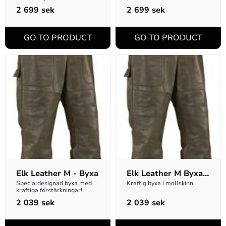
2 699
sek
2 699
sek
Elk Leather M - Byxa
Elk Leather M Byxa 
- D-storlek
Specialdesignad byxa med 
Kraftig byxa i mollskinn.
kraftiga förstärkningar!
2 039
sek
2 039
sek