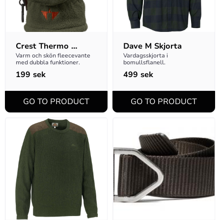
Crest Thermo 
Dave M Skjorta
Gloves Black XL
Varm och skön fleecevante 
Vardagsskjorta i 
med dubbla funktioner.
bomullsflanell.
199
sek
499
sek