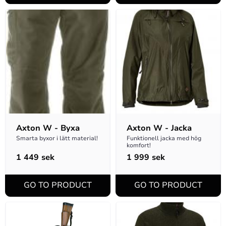
Axton W - Byxa
Axton W - Jacka
Smarta byxor i lätt material!
Funktionell jacka med hög 
komfort!
1 449
sek
1 999
sek