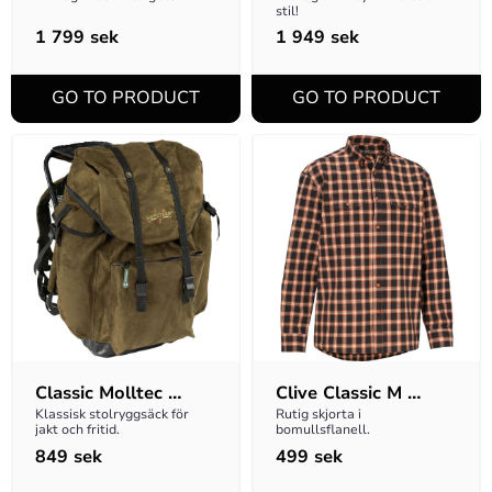
stil!
1 799
sek
1 949
sek
Classic Molltec 
Clive Classic M 
Ryggsäck
Skjorta
Klassisk stolryggsäck för 
Rutig skjorta i 
jakt och fritid.
bomullsflanell.
849
sek
499
sek