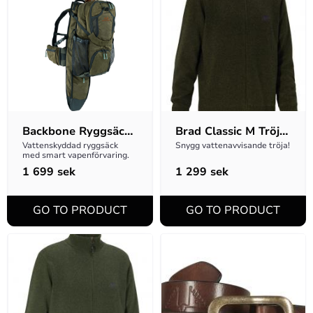
Backbone Ryggsäck 
Brad Classic M Tröja 
-  DESOLVE Veil
Full-zip - Brun
Vattenskyddad ryggsäck 
Snygg vattenavvisande tröja!
med smart vapenförvaring.
1 699
sek
1 299
sek