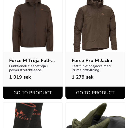
Force M Tröja Full-
Force Pro M Jacka
zip
Funktionell fleecetröja i 
Lätt funktionsjacka med 
powerstretchfleece.
Primaloftfyllning.
1 019
sek
1 279
sek