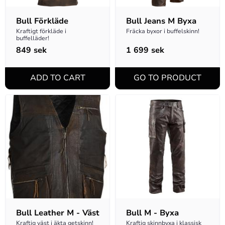
Bull Förkläde
Bull Jeans M Byxa
Kraftigt förkläde i 
Fräcka byxor i buffelskinn!
buffelläder!
849
sek
1 699
sek
Bull Leather M - Väst
Bull M - Byxa
Kraftig väst i äkta getskinn!
Kraftig skinnbyxa i klassisk 