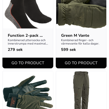
Function 2-pack 
Green M Vante
Socks Black 43-45
Kombinerad yttersocka och 
Kombinerad finger- och 
innerstrumpa med maximal 
värmevante för kalla dagar.
komfort.
279
sek
599
sek