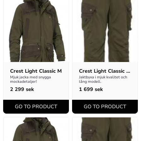
Crest Light Classic M
Crest Light Classic 
M D-size Byxa
Mjuk jacka med snygga 
Jaktbyxa i mjuk kvalitet och 
mockadetaljer!
lång modell.
2 299
sek
1 699
sek