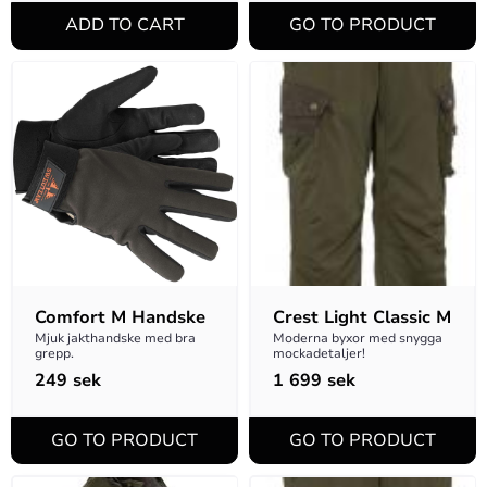
Comfort M Handske
Crest Light Classic M
Mjuk jakthandske med bra 
Moderna byxor med snygga 
grepp.
mockadetaljer!
249
sek
1 699
sek