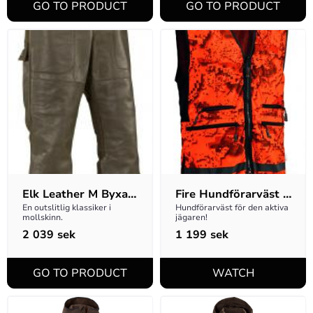
Elk Leather M Byxa 
Fire Hundförarväst 
- Lång modell
M - DESOLVE Fire
En outslitlig klassiker i 
Hundförarväst för den aktiva 
mollskinn.
jägaren!
2 039
sek
1 199
sek