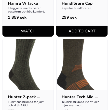
Hamra W Jacka
Hundförare Cap
Lång jacka med suverän 
Keps för hundföraren
passform och hög komfort.
1 859
sek
299
sek
Hunter 2-pack 
Hunter Tech Mid 
Socks Hunting 
Strumpa - Svart
Funktionsstrumpa för jakt 
Teknisk strumpa i varm och 
och aktiv fritid.
mjuk merinoull.
Green 46-48