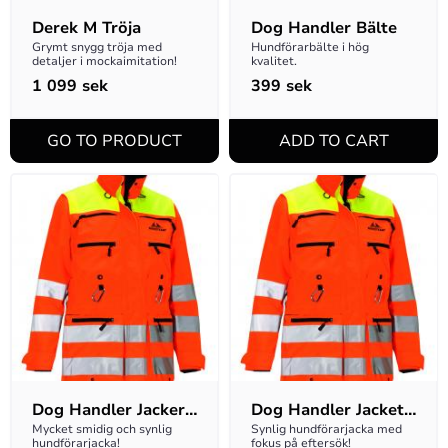
Derek M Tröja
Dog Handler Bälte
Grymt snygg tröja med 
Hundförarbälte i hög 
detaljer i mockaimitation!
kvalitet.
1 099
sek
399
sek
Dog Handler Jacker 
Dog Handler Jacket 
Nicco W
Nicco M
Mycket smidig och synlig 
Synlig hundförarjacka med 
hundförarjacka!
fokus på eftersök!