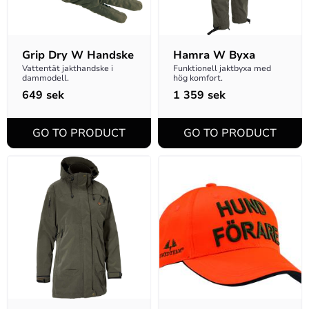
Grip Dry W Handske
Hamra W Byxa
Vattentät jakthandske i 
Funktionell jaktbyxa med 
dammodell.
hög komfort.
649
sek
1 359
sek