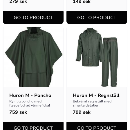
279
sek
149
sek
Huron M - Poncho
Huron M - Regnställ
Rymlig poncho med 
Bekvämt regnställ med 
fleecefodrad värmeficka!
smarta detaljer!
759
sek
799
sek