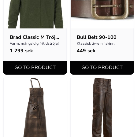
Brad Classic M Tröja 
Bull Belt 90-100
Full-zip - Grön
Varm, mångsidig fritidströja!
Klassisk livrem i skinn.
1 299
sek
449
sek